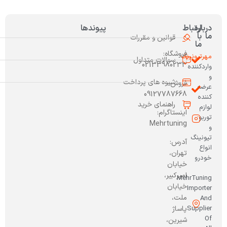
درباره
ارتباط
پیوندها
ما
با
قوانین و مقررات
ما
فروشگاه:
مهرتیونینگ
سوالات متداول
02133980233
واردکننده
و
شیوه های پرداخت
فروش:
عرضه
09127787668
کننده
راهنمای خرید
لوازم
اینستاگرام:
توربو
Mehrtuning
و
تیونینگ
آدرس:
انواع
تهران،
خودرو
خیابان
امیرکبیر،
MehrTuning
خیابان
Importer
ملت،
And
Supplier
پاساژ
Of
شیرین،