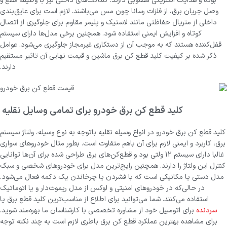
بوده و هدایت الکتریکی مطلوبی دارند. کنتاکت‌های داخلی نیز با وظیفه قطع و
وصل جریان برق، از فلزات رسانا چون مس می‌باشند. لازم است برای عایق‌بندی
داخلی از متریال حفاظتی مانند لاستیک و پلیمر مقاوم برای جلوگیری از اتصال
کوتاه و افزایش ایمنی استفاده شود. همچنین برخی مدل‌ها دارای سیستم
قفل‌کننده هستند که به موجب آن از دستکاری غیرمجاز جلوگیری می‌شود. عوامل
ذکر شده بر کیفیت کلید قطع کن برق ماشین و قیمت نهایی آن تاثیر مستقیم
دارند.
کلید قطع کن برق خودرو برای تمامی وسایل نقلیه
کلید قطع کن برق خودرو در انواع وسیله نقلیه با‌توجه به نوع وسیله، ولتاژ سیستم
برق، کاربرد و ایمنی لازم برای آن باهم متفاوت است. بطور مثال خودروهای سواری
غالبا دارای سیستم 12 ولتی بود و قطع‌کن‌های برق طراحی شده برای آن‌ها توانایی
کنترل این ولتاژ را دارند. همچنین رایج‌ترین مدل برای خودروهای شخصی و سبک
مدل دستی یا مکانیکی است که با فشردن یا چرخاندن یک دکمه فعال می‌شود.
در حالی‌که در خودروهای امنیتی و لوکس از مدل ریموت‌دار و یا اتوماتیک
استفاده می‌کنند. شما می‌توانید برای اطلاع از مناسب‌ترین کلید قطع برق یا
سردنده
برای اتومبیل خود از مشاوره تخصصی با کارشناسان ما بهره‌مند شوید.
برای مشاهده بهترین عملکرد قطع کن برق باطری لازم است به چند نکته توجه