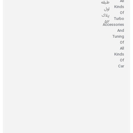
All
طبقه
Kinds
اول
Of
پلاک
Turbo
52
Accessories
And
Tuning
Of
All
Kinds
Of
Car
صاحب
امتیاز
و
مدیر
مسئول:
شهریار
متین‌مهر
سئو:
مهلا
حسینی