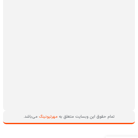
فروش:
محمدعلی
کیهانی
روابط
عمومی
و
سوشال:
محمداسماعیل
کوروشلی
امور
سایت:
ریحانه
اسداله
زاده
تمام حقوق این وبسایت متعلق به
مهرتیونینگ
می‌باشد.