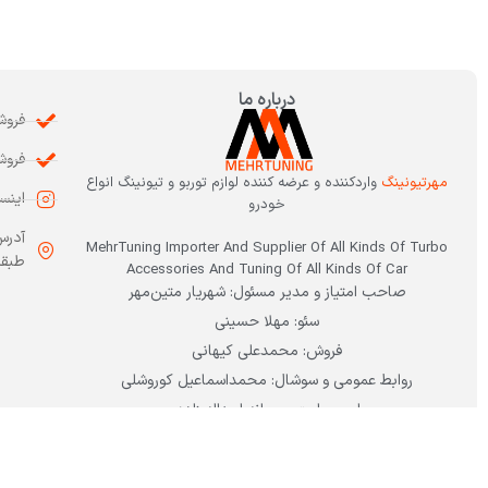
درباره ما
فروشگاه: 3
فروش: 7668
مهرتیونینگ
واردکننده و عرضه کننده لوازم توربو و تیونینگ انواع
اینستاگرا
خودرو
آدرس
MehrTuning Importer And Supplier Of All Kinds Of Turbo
طبقه 
Accessories And Tuning Of All Kinds Of Car
صاحب امتیاز و مدیر مسئول: شهریار متین‌مهر
سئو: مهلا حسینی
فروش: محمدعلی کیهانی
روابط عمومی و سوشال: محمداسماعیل کوروشلی
امور سایت: ریحانه اسداله زاده