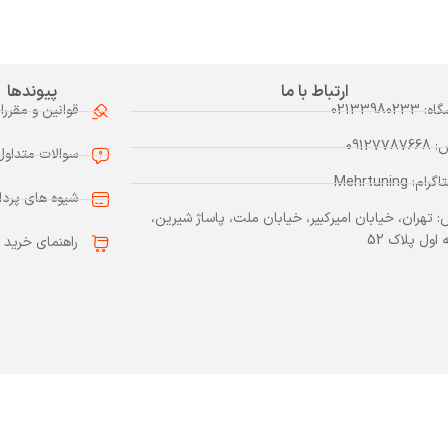
ارتباط با ما
پیوندها
0213398023
قوانین و مقررا
0912778
سوالات متداول
م: Mehrtuning
شیوه های پرد
: تهران، خیابان امیرکبیر، خیابان ملت، پاساژ شیرین،
اول پلاک 52
راهنمای خرید
تمام حقوق این وبسایت متعلق به
مهرتیونینگ
می‌باشد.