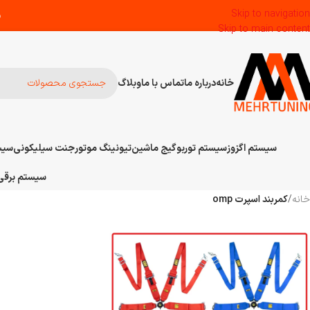
Skip to navigation
س
Skip to main content
خانه
درباره ما
تماس با ما
وبلاگ
سیستم اگزوز
سیستم توربو
گیج ماشین
تیونینگ موتور
جنت سیلیکونی
سیس
سیستم برقی 
خانه
/
کمربند اسپرت omp