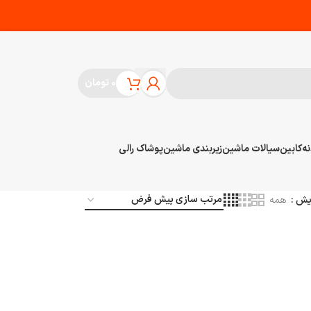
۰
تومان
نه
کابین
سیالات ماشین
زیربندی ماشین
پوشاک رالی
یش
همه