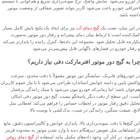
از اوررِو می‌شود. نمایش واضح، نرخ نمونه‌برداری سریع و هم‌خوانی با سیستم
احتراقی خودرو باعث می‌شود کاربر بتواند تصویر شفافی از وضعیت موتور
داشته باشد.
در این میان، نصب یک
گیج دمای آب
نیز برای ایجاد یک پکیج پایش کامل بسیار
کمک‌کننده است تا ارتباط میان دمای پیشرانه و رفتار دور موتور به‌صورت
یکپارچه قابل تحلیل شود. مجموعه این داده‌ها، کنترل راننده را پایدارتر می‌کند
و رفتار خودرو در فشارهای ناگهانی قابل پیش‌بینی‌تر می‌شود.
چرا به گیج دور موتور افترمارکت دفی نیاز داریم؟
در خودروهای فابریک، نمایشگر دور موتور معمولاً با دقت محدود، سرعت
واکنش پایین و دامنه خوانش استاندارد طراحی می‌شود تا با نیاز عموم کاربران
هم‌خوان باشد؛ اما زمانی‌که خودرو تیون می‌شود یا سبک رانندگی پرفشار
است، این سطح از دقت دیگر پاسخگو نیست. گیج دور موتور دفی امکان
تحلیل دقیق رفتار موتور در لحظات حساس را فراهم می‌کند؛ لحظاتی مثل
لانچ، شیفت سنگین، رانندگی در شیب، یدک‌کشی یا بوست بالا.
این گیج‌ها با دقت نمونه‌برداری بالا، پایداری خوانش و کالیبراسیون دقیق، مانع
از اشتباهاتی مثل تعویض دیرهنگام دنده یا وارد شدن موتور به محدوده قرمز
می‌شوند. در کنار آن، وجود داده‌های مکمل مانند استفاده از
گیج دمای روغن