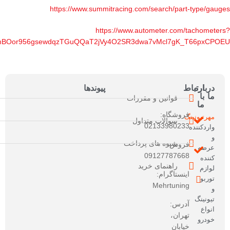
https://www.summitracing.com/search/part-type/gauges
https://www.autometer.com/tachometers?
AfmBOor956gsewdqzTGuQQaT2jVy4O2SR3dwa7vMcl7gK_T66pxCPOEU
درباره
ارتباط
پیوندها
ما
با
قوانین و مقررات
ما
فروشگاه:
مهرتیونینگ
سوالات متداول
02133980233
واردکننده
و
شیوه های پرداخت
فروش:
عرضه
09127787668
کننده
راهنمای خرید
لوازم
اینستاگرام:
توربو
Mehrtuning
و
تیونینگ
آدرس:
انواع
تهران،
خودرو
خیابان