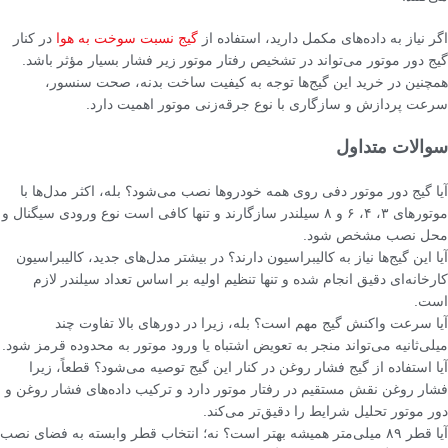
اگر نیاز به داده‌های مکمل دارید، استفاده از
گیج نسبت سوخت به هوا
در کنار
گیج دور موتور می‌تواند در تشخیص رفتار موتور زیر فشار بسیار مؤثر باشد.
همچنین در خرید این گیج‌ها توجه به کیفیت ساخت بدنه، صحت سنسور،
سرعت پردازش و سازگاری با نوع جرقه‌زنی موتور اهمیت دارد.
سوالات متداول
آیا گیج دور موتور دفی روی همه خودروها نصب می‌شود؟ بله، اکثر مدل‌ها با
موتورهای ۳، ۴، ۶ و ۸ سیلندر سازگارند و تنها کافی است نوع ورودی سیگنال و
محل نصب مشخص شود.
آیا این گیج‌ها نیاز به کالیبراسیون دارند؟ در بیشتر مدل‌های جدید، کالیبراسیون
کارخانه‌ای دقیق انجام شده و تنها تنظیم اولیه بر اساس تعداد سیلندر لازم
است.
آیا سرعت واکنش گیج مهم است؟ بله، زیرا در دورهای بالا تفاوت چند
میلی‌ثانیه می‌تواند منجر به تعویض اشتباه یا ورود موتور به محدوده قرمز شود.
آیا استفاده از گیج فشار روغن در کنار این گیج توصیه می‌شود؟ قطعاً، زیرا
فشار روغن نقش مستقیم در رفتار موتور دارد و ترکیب داده‌های فشار روغن و
دور موتور تحلیل شرایط را دقیق‌تر می‌کند.
آیا قطر ۸۹ میلی‌متر همیشه بهتر است؟ نه؛ انتخاب قطر وابسته به فضای نصب