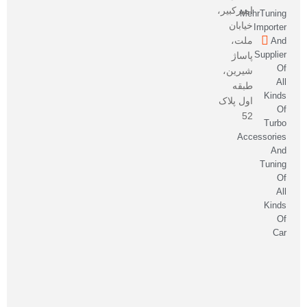
امیرکبیر،
MehrTuning
خیابان
Importer
ملت،
And
Supplier
پاساژ
Of
شیرین،
All
طبقه
Kinds
اول پلاک
Of
52
Turbo
Accessories
And
Tuning
Of
All
Kinds
Of
Car
صاحب
امتیاز
و
مدیر