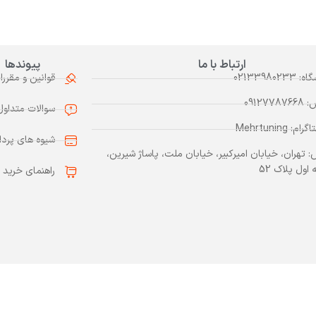
ارتباط با ما
پیوندها
0213398023
قوانین و مقررا
0912778
سوالات متداول
م: Mehrtuning
شیوه های پرد
: تهران، خیابان امیرکبیر، خیابان ملت، پاساژ شیرین،
اول پلاک 52
راهنمای خرید
تمام حقوق این وبسایت متعلق به
مهرتیونینگ
می‌باشد.