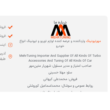
درباره ما
فروشگاه: 3
فروش: 7668
مهرتیونینگ
واردکننده و عرضه کننده لوازم توربو و تیونینگ انواع
اینستاگرا
خودرو
آدرس
MehrTuning Importer And Supplier Of All Kinds Of Turbo
طبقه 
Accessories And Tuning Of All Kinds Of Car
صاحب امتیاز و مدیر مسئول: شهریار متین‌مهر
سئو: مهلا حسینی
فروش: محمدعلی کیهانی
روابط عمومی و سوشال: محمداسماعیل کوروشلی
امور سایت: ریحانه اسداله زاده