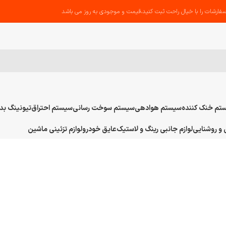
فارشات را با خیال راحت ثبت کنید،قیمت و موجودی به روز می باشد
تم خنک کننده
سیستم هوادهی
سیستم سوخت رسانی
سیستم احتراق
تیونینگ بد
و روشنایی
لوازم جانبی رینگ و لاستیک
عایق خودرو
لوازم تزئینی ماشین