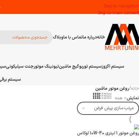
Skip to navigation
س
Skip to main content
خانه
درباره ما
تماس با ما
وبلاگ
سیستم اگزوز
سیستم توربو
گیج ماشین
تیونینگ موتور
جنت سیلیکونی
سیس
سیستم برقی 
خانه
/
روغن موتور ماشین
نمایش
همه
روغن موتور 1 لیتری 10W-40 لوکاس