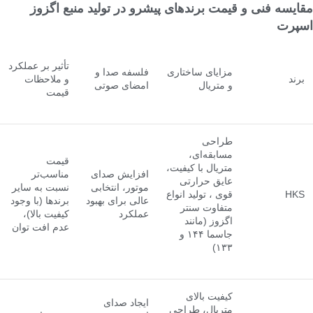
مقایسه فنی و قیمت برندهای پیشرو در تولید منبع اگزوز
اسپرت
تأثیر بر عملکرد
مزایای ساختاری
فلسفه صدا و
برند
و ملاحظات
و متریال
امضای صوتی
قیمت
طراحی
مسابقه‌ای،
قیمت
متریال با کیفیت،
افزایش صدای
مناسب‌تر
عایق حرارتی
موتور، انتخابی
نسبت به سایر
HKS
قوی ، تولید انواع
عالی برای بهبود
برندها (با وجود
متفاوت سنتر
عملکرد
کیفیت بالا)،
اگزوز (مانند
عدم افت توان
جاسما ۱۴۴ و
۱۳۳)
کیفیت بالای
ایجاد صدای
متریال، طراحی