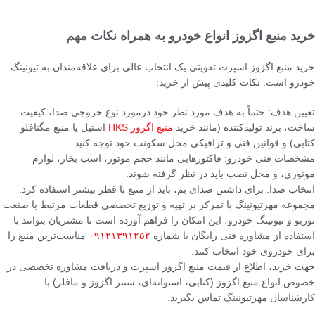
خرید منبع اگزوز انواع خودرو به همراه نکات مهم
خرید منبع اگزوز اسپرت تقویتی یک انتخاب عالی برای علاقه‌مندان به تیونینگ
خودرو است. نکات کلیدی پیش از خرید:
تعیین هدف: حتماً به هدف مورد نظر خود درمورد نوع خروجی صدا، کیفیت
ساخت، برند تولیدکننده (مانند خرید
منبع اگزوز HKS
استیل یا منبع مگنافلو
کتابی) و قوانین فنی و ترافیکی محل سکونت خود توجه کنید.
مشخصات فنی خودرو: فاکتورهایی مانند حجم موتور، اسب بخار، لوازم
موتوری، و محل نصب باید در نظر گرفته شوند.
انتخاب صدا: برای داشتن صدای بم، باید از منبع با قطر بیشتر استفاده کرد.
مجموعه مهرتیونینگ با تمرکز بر تهیه و توزیع تخصصی قطعات مرتبط با صنعت
توربو و تیونینگ خودرو، این امکان را فراهم آورده است تا مشتریان بتوانند با
استفاده از مشاوره فنی رایگان با شماره
۰۹۱۲۱۳۹۱۲۵۲
مناسب‌ترین منبع را
برای خودروی خود انتخاب کنند.
جهت خرید، اطلاع از قیمت منبع اگزوز اسپرت و دریافت مشاوره تخصصی در
خصوص انواع منبع اگزوز (کتابی، استوانه‌ای، سنتر اگزوز و مافلر) با
کارشناسان مهرتیونینگ تماس بگیرید.