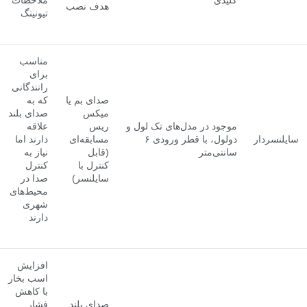
کلیدی
ملاحظات
هدف نصب
تیونینگ
مناسب
برای
رانندگانی
صدای بم یا
که به
میکس
صدای بلند
موجود در مدل‌های تک لول و
ریس
علاقه
سایلنسردار
دولول، با قطر ورودی ۶
مسابقه‌ای
دارند اما
سانتی‌متر
(قابل
نیاز به
کنترل با
کنترل
سایلنسر)
صدا در
محیط‌های
شهری
دارند
افزایش
اسب بخار
با کاهش
صدای بلند
فشار