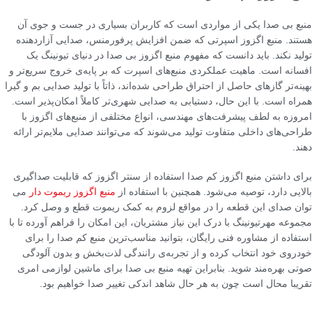
منبع بی صدا یکی از مواردی است که کاربران بسیاری در جست و جوی آن
هستند. منبع اگزوز اسپرتی که ضمن افزایش پرفورمنس، صدایی آزاردهنده
تولید نکند. باید دانست که مفهوم منبع اگزوز بی صدا در دنیای تیونینگ یک
افسانه است. ماهیت عملکردی منبع‌های اسپرت که بر پایه‌ی خروج سریع‌تر و
بهینه‌تر گازهای حاصل از احتراق طراحی شده‌اند، ذاتاً با تولید صدایی بم و گیرا
همراه است. با این حال، دستیابی به صدایی شهری‌تر کاملاً امکان‌پذیر است.
امروزه به لطف پیشرفت‌های مهندسی، انواع مختلفی از منبع‌های اگزوز با
طراحی‌های داخلی متفاوت تولید می‌شوند که می‌توانند صدایی ملایم‌تر ارائه
دهند.
برای داشتن منبع اگزوز کم صدا استفاده از سنتر اگزوز که قابلیت صداگیری
بالایی دارد، توصیه می‌شود. همچنین با استفاده از
منبع اگزوز ریموت دار
می
توان صدای این قطعه را در مواقع لزوم به کمک ریموت قطع و وصل کرد.
مجموعه مهرتیونینگ با درک این نیاز مشتریان، این امکان را فراهم آورده تا با
استفاده از مشاوره فنی رایگان، بتوانید مناسب‌ترین منبع کم صدا را برای
خودروی خود انتخاب کرده و از تجربه‌ی رانندگی لذت‌بخش و بدون آلودگی
صوتی بهره‌مند شوید. بنابراین تهیه منبع بی صدا برای ماشین لوازمی امری
تقریبا محال است چون به هر حال شاهد اندکی تغییر صدا خواهیم بود.