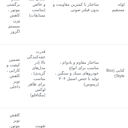
لوله
ساختار با کمترین مقاومت و
و خالص
برگشتی
مستقیم
بدون فیلتر صوتی
(مناسب
موتور ،
مسابقات)
کاهش
وزن
سیستم
اگزوز
قدرت
خفه‌کنندگی
تضمین
ساختار مقاوم و بادوام ،
بالا (در
کیفیت و
مناسب برای انواع
مدل‌های
کتابی (Box
کارایی ،
خودروهای سبک و سنگین ،
گریدی) ،
Style)
کاهش
تولید با جنس استیل ۳۰۴
مناسب
نویز
(ریموس)
برای ظاهر
داخلی
لوکس
(مگنافلو)
کاهش
نویز
تقویت
موتور،