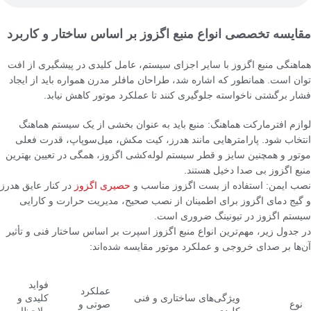
مقایسه تخصصی انواع منبع اگزوز بر اساس ساختار و کاربرد
هماهنگی منبع اگزوز با سایر اجزای سیستم، عامل کلیدی در پیشگیری از افت
توان است. همانطور که اشاره شد، طراحان مافلر مدرن همواره باید از ایجاد
فشار برگشتی ناخواسته جلوگیری کنند تا عملکرد موتور کاهش نیابد.
لوازم افترمارکت هماهنگ: منبع باید به عنوان بخشی از یک سیستم هماهنگ
انتخاب شود. پارامترهایی مانند هدرز، کیت مکش، میل‌سوپاپ، قدرت فعلی
موتور و همچنین سایز و قطر سیستم لوله‌کشی اگزوز، همگی در تعیین بهترین
منبع اگزوز بی صدا دخیل هستند.
نصب ایمن: استفاده از بست اگزوز مناسب و
حصیری اگزوز
در کنار عایق هدرز
و گیج دمای اگزوز برای اطمینان از نصب صحیح، مدیریت حرارت و کارایی
سیستم اگزوز در تیونینگ ضروری است.
در جدول زیر، مهم‌ترین انواع منبع اگزوز اسپرت بر اساس ساختار فنی و تأثیر
آن‌ها بر صدای خروجی و عملکرد موتور مقایسه شده‌اند:
فواید
عملکرد
ویژگی‌های ساختاری و فنی
کلیدی و
نوع
صوتی و