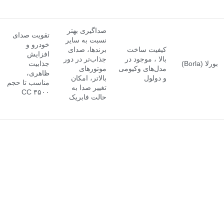
صداگیری بهتر
تقویت صدای
نسبت به سایر
خودرو و
کیفیت ساخت
برندها، صدای
افزایش
بالا ، موجود در
جذاب‌تر در دور
بورلا (Borla)
جذابیت
مدل‌های وکیومی
موتورهای
ظاهری،
و دولول
بالاتر، امکان
مناسب تا حجم
تغییر صدا به
۳۵۰۰ CC
حالت فابریک