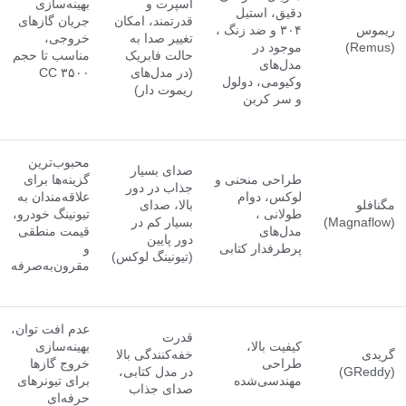
اسپرت و
بهینه‌سازی
دقیق، استیل
قدرتمند، امکان
جریان گازهای
ریموس
۳۰۴ و ضد زنگ ،
تغییر صدا به
خروجی،
(Remus)
موجود در
حالت فابریک
مناسب تا حجم
مدل‌های
(در مدل‌های
۳۵۰۰ CC
وکیومی، دولول
ریموت دار)
و سر کربن
محبوب‌ترین
صدای بسیار
طراحی منحنی و
گزینه‌ها برای
جذاب در دور
لوکس، دوام
علاقه‌مندان به
مگنافلو
بالا، صدای
طولانی ،
تیونینگ خودرو،
(Magnaflow)
بسیار کم در
مدل‌های
قیمت منطقی
دور پایین
پرطرفدار کتابی
و
(تیونینگ لوکس)
مقرون‌به‌صرفه
عدم افت توان،
قدرت
کیفیت بالا،
بهینه‌سازی
گریدی
خفه‌کنندگی بالا
طراحی
خروج گازها
(GReddy)
در مدل کتابی،
مهندسی‌شده
برای تیونرهای
صدای جذاب
حرفه‌ای