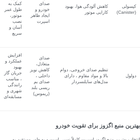
صدای
کمک به
کپسولی
کاهش آلودگی هوا، بهبود
خودرو و
طول عمر
(Canister)
کارایی موتور
ایجاد ظاهر
موتور،
اسپرت
نصب
آسان و
سریع
افزایش
صدای
عملکرد و
متعادل،
بهبود
تنظیم صدای خروجی، دوام
کاهش نویز
جریان گاز
دولول
بالا و مواد مقاوم ، دارای
داخلی ،
، مناسب
مدل‌های سایلنسردار
صدای بم
رانندگی
ریسی بلند
شهری و
(ریموس)
مسابقه‌ای
بهترین منبع اگزوز برای تقویت خودرو
انتخاب بهترین منبع اگزوز اسپرت کاملاً نسبی است و به طور مستقیم به