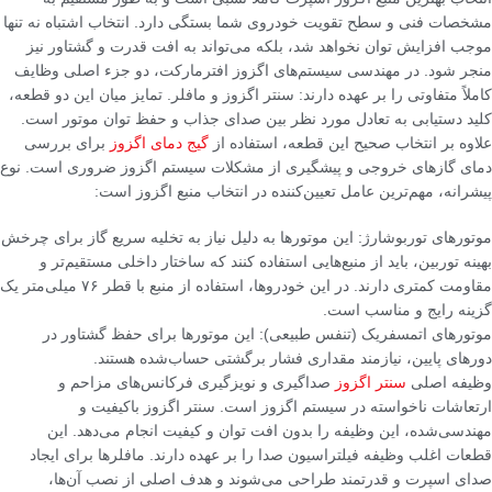
مشخصات فنی و سطح تقویت خودروی شما بستگی دارد. انتخاب اشتباه نه تنها
موجب افزایش توان نخواهد شد، بلکه می‌تواند به افت قدرت و گشتاور نیز
منجر شود. در مهندسی سیستم‌های اگزوز افترمارکت، دو جزء اصلی وظایف
کاملاً متفاوتی را بر عهده دارند: سنتر اگزوز و مافلر. تمایز میان این دو قطعه،
کلید دستیابی به تعادل مورد نظر بین صدای جذاب و حفظ توان موتور است.
علاوه بر انتخاب صحیح این قطعه، استفاده از
گیج دمای اگزوز
برای بررسی
دمای گازهای خروجی و پیشگیری از مشکلات سیستم اگزوز ضروری است. نوع
پیشرانه، مهم‌ترین عامل تعیین‌کننده در انتخاب منبع اگزوز است:
موتورهای توربوشارژ: این موتورها به دلیل نیاز به تخلیه سریع گاز برای چرخش
بهینه توربین، باید از منبع‌هایی استفاده کنند که ساختار داخلی مستقیم‌تر و
مقاومت کمتری دارند. در این خودروها، استفاده از منبع با قطر ۷۶ میلی‌متر یک
گزینه رایج و مناسب است.
موتورهای اتمسفریک (تنفس طبیعی): این موتورها برای حفظ گشتاور در
دورهای پایین، نیازمند مقداری فشار برگشتی حساب‌شده هستند.
وظیفه اصلی
سنتر اگزوز
صداگیری و نویزگیری فرکانس‌های مزاحم و
ارتعاشات ناخواسته در سیستم اگزوز است. سنتر اگزوز باکیفیت و
مهندسی‌شده، این وظیفه را بدون افت توان و کیفیت انجام می‌دهد. این
قطعات اغلب وظیفه فیلتراسیون صدا را بر عهده دارند. مافلرها برای ایجاد
صدای اسپرت و قدرتمند طراحی می‌شوند و هدف اصلی از نصب آن‌ها،