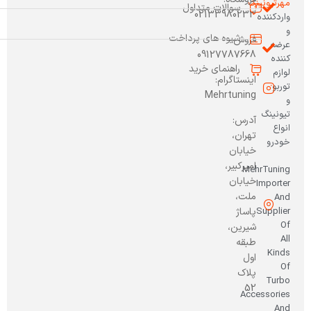
مهرتیونینگ
سوالات متداول
02133980233
واردکننده
و
شیوه های پرداخت
فروش:
عرضه
09127787668
کننده
راهنمای خرید
لوازم
اینستاگرام:
توربو
Mehrtuning
و
تیونینگ
آدرس:
انواع
تهران،
خودرو
خیابان
امیرکبیر،
MehrTuning
خیابان
Importer
ملت،
And
Supplier
پاساژ
Of
شیرین،
All
طبقه
Kinds
اول
Of
پلاک
Turbo
52
Accessories
And