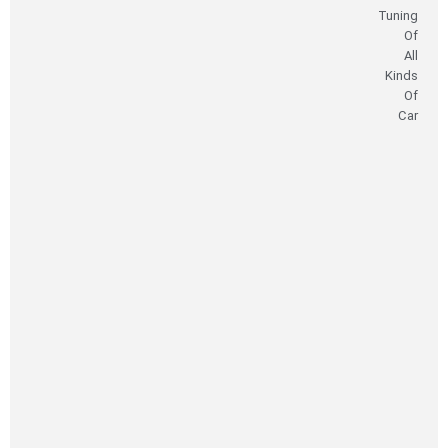
Tuning
Of
All
Kinds
Of
Car
صاحب
امتیاز
و
مدیر
مسئول:
شهریار
متین‌مهر
سئو:
مهلا
حسینی
فروش:
محمدعلی
کیهانی
روابط