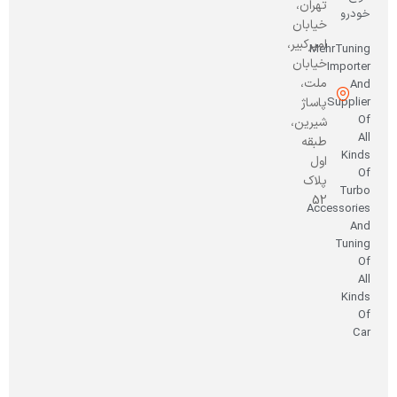
تهران،
خودرو
خیابان
امیرکبیر،
MehrTuning
خیابان
Importer
ملت،
And
Supplier
پاساژ
Of
شیرین،
All
طبقه
Kinds
اول
Of
پلاک
Turbo
52
Accessories
And
Tuning
Of
All
Kinds
Of
Car
صاحب
امتیاز
و