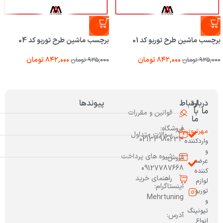
-10%
-10%
برچسب ماشین طرح توربو کد 01
برچسب ماشین طرح توربو کد 04
۸۴۲,۰۰۰
تومان
۸۴۲,۰۰۰
تومان
۹۳۵,۰۰۰
تومان
۹۳۵,۰۰۰
تومان
درباره
ارتباط
پیوندها
ما
با
قوانین و مقررات
ما
فروشگاه:
مهرتیونینگ
سوالات متداول
02133980233
واردکننده
و
شیوه های پرداخت
فروش:
عرضه
09127787668
کننده
راهنمای خرید
لوازم
اینستاگرام:
توربو
Mehrtuning
و
تیونینگ
آدرس:
انواع