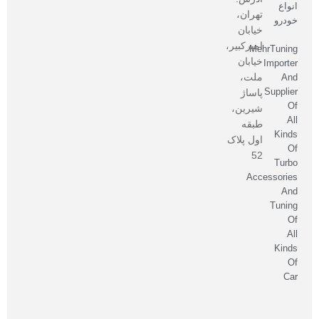
انواع
تهران،
خودرو
خیابان
امیرکبیر،
MehrTuning
خیابان
Importer
ملت،
And
Supplier
پاساژ
Of
شیرین،
All
طبقه
Kinds
اول پلاک
Of
52
Turbo
Accessories
And
Tuning
Of
All
Kinds
Of
Car
صاحب
امتیاز