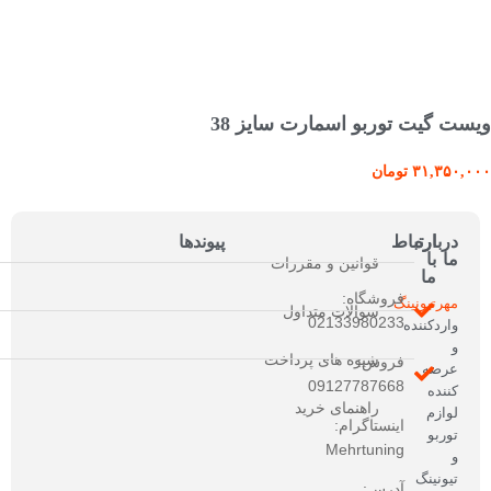
انتخاب گزینه ها
ویست گیت توربو اسمارت سایز 38
۳۱,۳۵۰,۰۰۰
تومان
درباره
ارتباط
پیوندها
ما
با
قوانین و مقررات
ما
فروشگاه:
مهرتیونینگ
سوالات متداول
02133980233
واردکننده
و
شیوه های پرداخت
فروش:
عرضه
09127787668
کننده
راهنمای خرید
لوازم
اینستاگرام:
توربو
Mehrtuning
و
تیونینگ
آدرس: