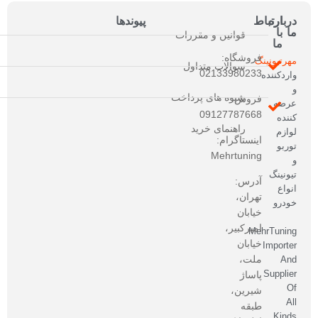
درباره
ارتباط
پیوندها
ما
با
قوانین و مقررات
ما
فروشگاه:
مهرتیونینگ
سوالات متداول
02133980233
واردکننده
و
شیوه های پرداخت
فروش:
عرضه
09127787668
کننده
راهنمای خرید
لوازم
اینستاگرام:
توربو
Mehrtuning
و
تیونینگ
آدرس:
انواع
تهران،
خودرو
خیابان
امیرکبیر،
MehrTuning
خیابان
Importer
ملت،
And
Supplier
پاساژ
Of
شیرین،
All
طبقه
Kinds