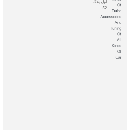
اول پلاک
Of
52
Turbo
Accessories
And
Tuning
Of
All
Kinds
Of
Car
صاحب
امتیاز
و
مدیر
مسئول:
شهریار
متین‌مهر
سئو:
مهلا
حسینی