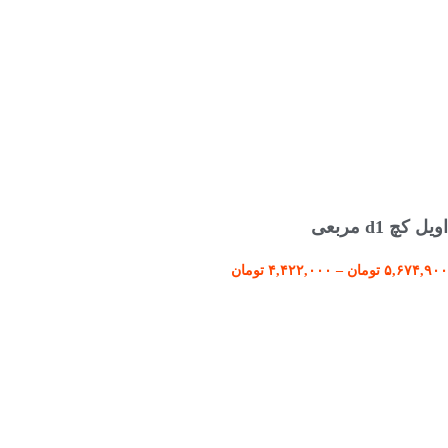
انتخاب گزینه ها
اویل کچ d1 مربعی
۵,۶۷۴,۹۰۰
تومان
–
۴,۴۲۲,۰۰۰
تومان