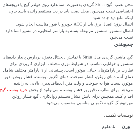
محل نصب: گیج Sirius گریدی به‌صورت استاندارد روی هولدر گیج یا دریچه‌های
اختصاصی نصب می‌شود. محل نصب باید در دید مستقیم راننده باشد بدون
اینکه مانع دید جاده شود.
اتصال برق: اتصال برق باید از ACC خودرو یا فیوز مناسب انجام شود.
اتصال سنسور: سنسور مربوطه بسته به پارامتر انتخابی، در مسیر استاندارد
نصب می‌شود.
جمع‌بندی
گیج ماشین گریدی مدل Sirius با نمایش دیجیتال دقیق، پردازش پایدار داده‌های
سنسور و خوانایی مناسب در شرایط نوری مختلف، ابزاری کاربردی برای
نظارت بر پارامترهای حیاتی موتور است. پشتیبانی از ۹ پارامتر مختلف شامل
دمای آب، دمای روغن، فشار سوخت، دمای اگزوز، بوست، فشار روغن، دور
موتور، نسبت هوا به سوخت و ولت متر، انعطاف‌پذیری بالایی به راننده
می‌دهد. برای نظارت دقیق بر فشار بوست، می‌توانید از بخش
خرید بوست گیج
اقدام کنید. همچنین برای پایش فشار سیستم روانکاری، گیج فشار روغن
مهرتیونینگ گزینه تکمیلی مناسبی محسوب می‌شود.
توضیحات تکمیلی
وزن
نامعلوم