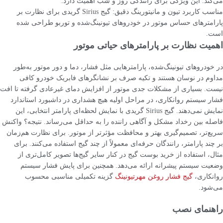
می‌کند. این ویژگی برای رانندگی روز و شب اهمیت دارد.
مناسب کاربرد تیون و مانیتورینگ دقیق: گیج Sirius گریدی برای نظارت بر
پارامترهای حساس موتور در خودروهای تیونینگ‌شده و توربو طراحی شده
است.
اهمیت نظارت بر پارامترهای حیاتی موتور
در خودروهای تیونینگ‌شده، پارامترهایی مثل فشار، دما و دور موتور به‌طور
مداوم در نوسان هستند و تکیه صرف بر نشانگرهای فابریک خودرو کافی
نیست. بسیاری از مشکلات جدی موتور از افزایش دمای غیرعادی گرفته تا افت
فشار سیستم روانکاری، در مراحل اولیه هیچ هشداری در داشبورد استاندارد
نمایش نمی‌دهند. گیج Sirius گریدی با نمایش لحظه‌ای پارامتر انتخابی، این
فاصله بین رخداد مشکل و آگاهی راننده را به حداقل می‌رساند. نتیجه؟ واکنش
سریع‌تر، تصمیم‌گیری بهتر و محافظت مؤثرتر از موتور. برای نظارت هم‌زمان
بر چند پارامتر، رانندگان حرفه‌ای معمولاً از چند گیج استفاده می‌کنند. برای
مثال، استفاده از خرید بوست گیج در کنار سایر گیج‌ها تصویر کامل‌تری از
وضعیت سیستم پیشرانه ارائه می‌دهد. همچنین برای پایش فشار سیستم
روانکاری،
گیج فشار روغن مهرتیونینگ
گزینه تکمیلی مناسبی محسوب
می‌شود.
راهنمای نصب