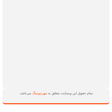
فروش:
محمدعلی
کیهانی
روابط
عمومی
و
سوشال:
محمداسماعیل
کوروشلی
امور
سایت:
ریحانه
اسداله
زاده
تمام حقوق این وبسایت متعلق به
مهرتیونینگ
می‌باشد.