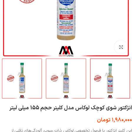
بزرگنمایی تصویر
انژکتور شوی کوچک لوکاس مدل کلینر حجم 155 میلی لیتر
۱,۹۸۰,۰۰۰
تومان
این کلینر انژکتور با فرمول تخصصی لوکاس ذرات رسوب، آلودگی‌های ناشی از