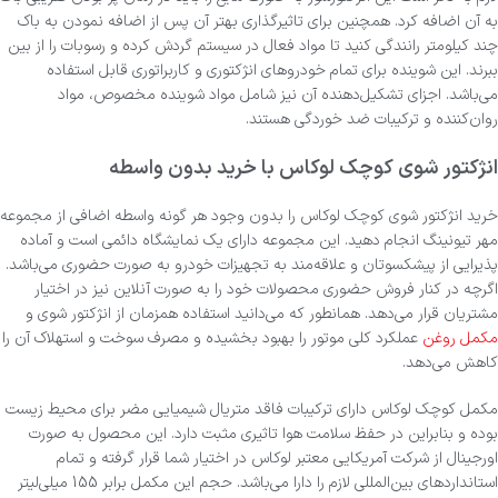
به آن اضافه کرد. همچنین برای تاثیرگذاری بهتر آن پس از اضافه نمودن به باک
چند کیلومتر رانندگی کنید تا مواد فعال در سیستم گردش کرده و رسوبات را از بین
ببرند. این شوینده برای تمام خودروهای انژکتوری و کاربراتوری قابل استفاده
می‌باشد. اجزای تشکیل‌دهنده آن نیز شامل مواد شوینده مخصوص، مواد
روان‌کننده و ترکیبات ضد خوردگی هستند.
انژکتور شوی کوچک لوکاس با خرید بدون واسطه
خرید انژکتور شوی کوچک لوکاس را بدون وجود هر گونه واسطه اضافی از مجموعه
مهر تیونینگ انجام دهید. این مجموعه دارای یک نمایشگاه دائمی است و آماده
پذیرایی از پیشکسوتان و علاقه‌مند به تجهیزات خودرو به صورت حضوری می‌باشد.
اگرچه در کنار فروش حضوری محصولات خود را به صورت آنلاین نیز در اختیار
مشتریان قرار می‌دهد. همانطور که می‌دانید استفاده همزمان از انژکتور شوی و
مکمل روغن
عملکرد کلی موتور را بهبود بخشیده و مصرف سوخت و استهلاک آن را
کاهش می‌دهد.
مکمل کوچک لوکاس دارای ترکیبات فاقد متریال شیمیایی مضر برای محیط زیست
بوده و بنابراین در حفظ سلامت هوا تاثیری مثبت دارد. این محصول به صورت
اورجینال از شرکت آمریکایی معتبر لوکاس در اختیار شما قرار گرفته و تمام
استانداردهای بین‌المللی لازم را دارا می‌باشد. حجم این مکمل برابر 155 میلی‌لیتر