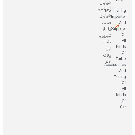
خیابان
امیرکبیر،
MehrTuning
خیابان
Importer
ملت،
And
Supplier
پاساژ
Of
شیرین،
All
طبقه
Kinds
اول
Of
پلاک
Turbo
52
Accessories
And
Tuning
Of
All
Kinds
Of
Car
صاحب
امتیاز
و
مدیر