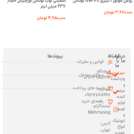
روغن موتور 1 لیتری 10W-40 لوکاس
اسمبلی لوب لوکاس اورجینال حجم
237 میلی لیتر
۳,۹۶۰,۰۰۰
تومان
۴,۹۵۰,۰۰۰
تومان
درباره
ارتباط
پیوندها
ما
با
قوانین و مقررات
ما
فروشگاه:
مهرتیونینگ
سوالات متداول
02133980233
واردکننده
و
شیوه های پرداخت
فروش:
عرضه
09127787668
کننده
راهنمای خرید
لوازم
اینستاگرام:
توربو
Mehrtuning
و
تیونینگ
آدرس:
انواع
تهران،
خودرو