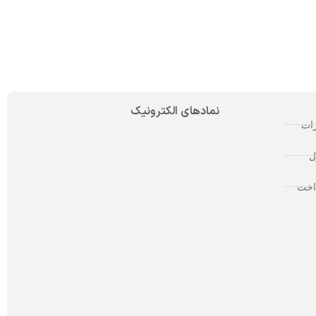
نمادهای الکترونیک
رات
ل
اخت