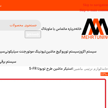
Skip to navigation
سف
Skip to main content
خانه
درباره ما
تماس با ما
وبلاگ
جستجو
سیستم اگزوز
سیستم توربو
گیج ماشین
تیونینگ موتور
جنت سیلیکونی
سیس
سیستم برقی 
استیکر ماشین طرح تویوتا S-FR
خانه
/
لوازم تزئینی ماشین
/
-10%