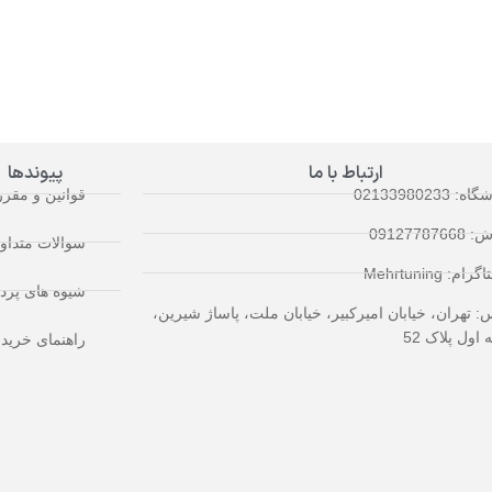
ارتباط با ما
پیوندها
 02133980233
قوانین و مقر
09127787
سوالات متداو
ام: Mehrtuning
شیوه های پرد
: تهران، خیابان امیرکبیر، خیابان ملت، پاساژ شیرین،
اول پلاک 52
راهنمای خرید