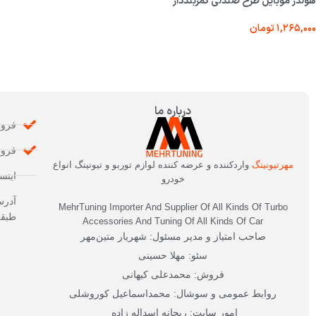
هولدر موبایل طرح صندلی کمربنددار
۱,۲۶۵,۰۰۰
تومان
درباره ما
فروشگاه:
فروش: 668
مهرتیونینگ
واردکننده و عرضه کننده لوازم توربو و تیونینگ انواع
اینستاگر
خودرو
آدرس
MehrTuning Importer And Supplier Of All Kinds Of Turbo
طبقه 
Accessories And Tuning Of All Kinds Of Car
صاحب امتیاز و مدیر مسئول: شهریار متین‌مهر
سئو: مهلا حسینی
فروش: محمدعلی کیهانی
روابط عمومی و سوشال: محمداسماعیل کوروشلی
امور سایت: ریحانه اسداله زاده