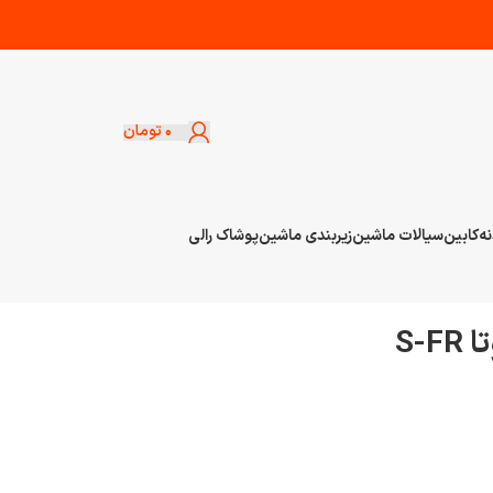
۰
تومان
نه
کابین
سیالات ماشین
زیربندی ماشین
پوشاک رالی
S-