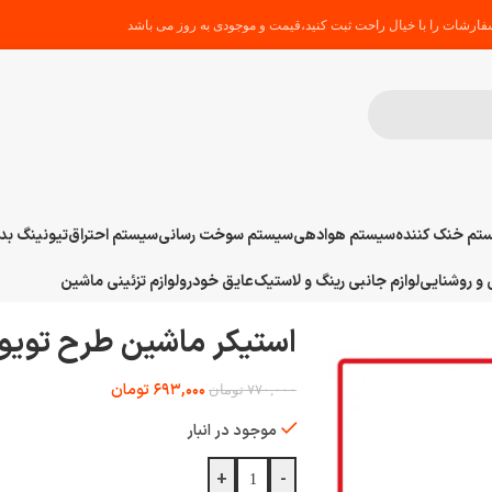
ارشات را با خیال راحت ثبت کنید،قیمت و موجودی به روز می باشد
تم خنک کننده
سیستم هوادهی
سیستم سوخت رسانی
سیستم احتراق
تیونینگ بد
و روشنایی
لوازم جانبی رینگ و لاستیک
عایق خودرو
لوازم تزئینی ماشین
استیکر ماشین طرح تویوتا FR
۶۹۳,۰۰۰
تومان
۷۷۰,۰۰۰
تومان
موجود در انبار
+
-