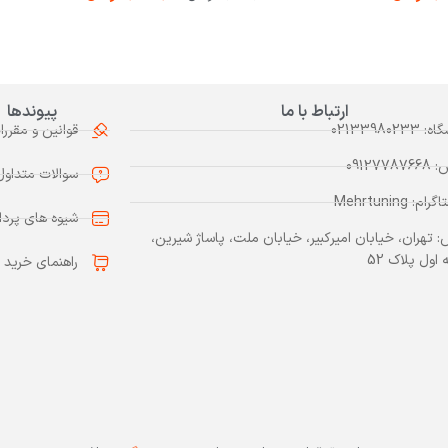
ارتباط با ما
پیوندها
0213398023
قوانین و مقررا
0912778
سوالات متداول
م: Mehrtuning
شیوه های پرد
: تهران، خیابان امیرکبیر، خیابان ملت، پاساژ شیرین،
اول پلاک 52
راهنمای خرید