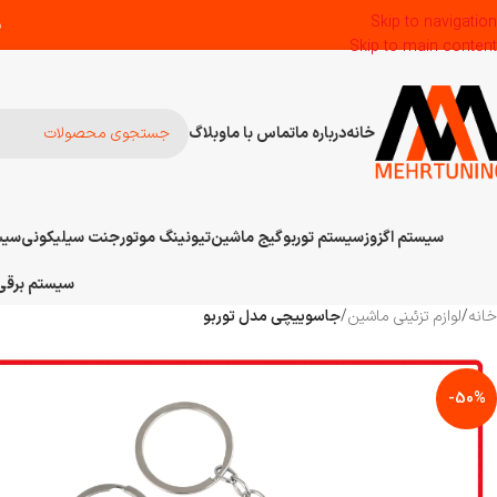
Skip to navigation
س
Skip to main content
خانه
درباره ما
تماس با ما
وبلاگ
سیستم اگزوز
سیستم توربو
گیج ماشین
تیونینگ موتور
جنت سیلیکونی
سیس
سیستم برقی 
خانه
/
لوازم تزئینی ماشین
/
جاسوییچی مدل توربو
-50%