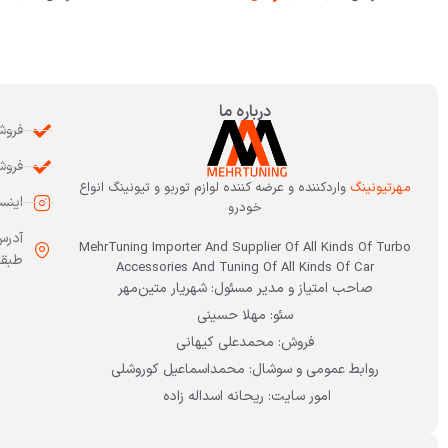
درباره ما
فروشگاه: 3
فروش: 7668
مهرتیونینگ
واردکننده و عرضه کننده لوازم توربو و تیونینگ انواع
اینستاگرا
خودرو
آدرس
MehrTuning Importer And Supplier Of All Kinds Of Turbo
طبقه 
Accessories And Tuning Of All Kinds Of Car
صاحب امتیاز و مدیر مسئول: شهریار متین‌مهر
سئو: مهلا حسینی
فروش: محمدعلی کیهانی
روابط عمومی و سوشال: محمداسماعیل کوروشلی
امور سایت: ریحانه اسداله زاده