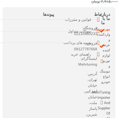
۲,۹۱۵,۰۰۰
تومان
۲,۳۳۲,۰۰۰
تومان
درباره
ارتباط
پیوندها
ما
با
قوانین و مقررات
ما
فروشگاه:
مهرتیونینگ
سوالات متداول
02133980233
واردکننده
و
شیوه های پرداخت
فروش:
عرضه
09127787668
کننده
راهنمای خرید
لوازم
اینستاگرام:
توربو
Mehrtuning
و
تیونینگ
آدرس:
انواع
تهران،
خودرو
خیابان
امیرکبیر،
MehrTuning
خیابان
Importer
ملت،
And
Supplier
پاساژ
Of
شیرین،