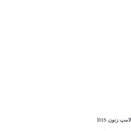
افزودن به سبد خرید
لامپ زنون D1S