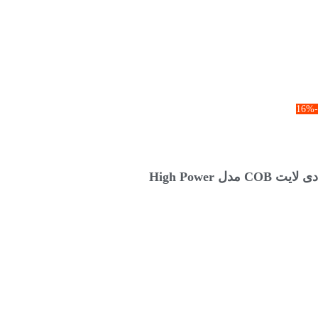
-16%
انتخاب گزینه ها
دی لایت COB مدل High Power
۱,۰۸۹,۰۰۰
تومان
–
۵۴۵,۰۰۰
تومان