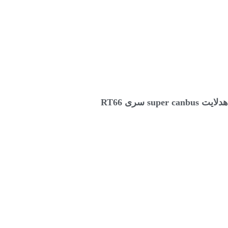
انتخاب گزینه ها
هدلایت super canbus سری RT66
۶,۲۷۰,۰۰۰
تومان
–
۵,۹۴۰,۰۰۰
تومان