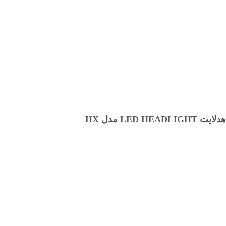
انتخاب گزینه ها
هدلایت LED HEADLIGHT مدل HX
۱,۱۸۸,۰۰۰
تومان
–
۹۶۸,۰۰۰
تومان