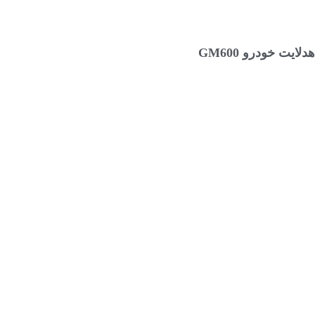
انتخاب گزینه ها
هدلایت خودرو GM600
۱,۶۷۲,۰۰۰
تومان
–
۱,۴۵۲,۰۰۰
تومان