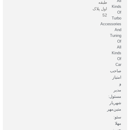
All
طبقه
Kinds
اول پلاک
Of
52
Turbo
Accessories
And
Tuning
Of
All
Kinds
Of
Car
صاحب
امتیاز
و
مدیر
مسئول:
شهریار
متین‌مهر
سئو:
مهلا
حسینی