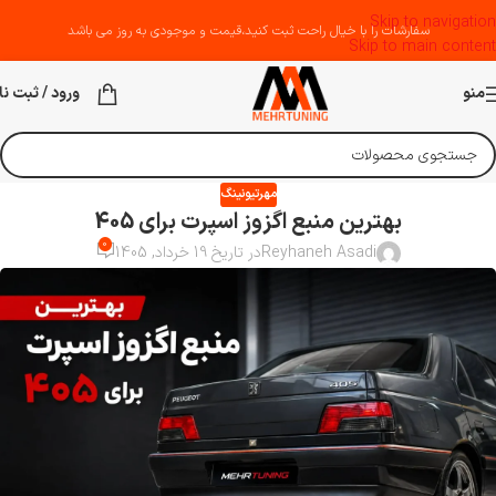
Skip to navigation
سفارشات را با خیال راحت ثبت کنید،قیمت و موجودی به روز می باشد
Skip to main content
منو
ورود / ثبت نا
مهرتیونینگ
بهترین منبع اگزوز اسپرت برای 405
0
Reyhaneh Asadi
در تاریخ 19 خرداد, 1405