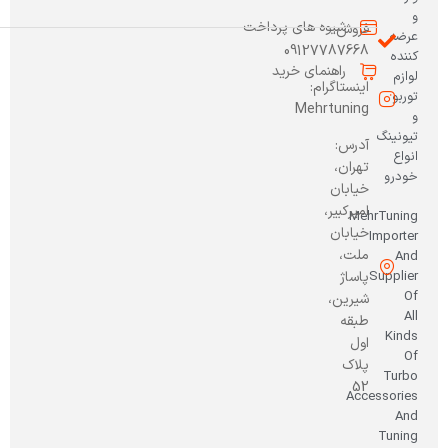
و
شیوه های پرداخت
فروش:
عرضه
09127787668
کننده
راهنمای خرید
لوازم
اینستاگرام:
توربو
Mehrtuning
و
تیونینگ
آدرس:
انواع
تهران،
خودرو
خیابان
امیرکبیر،
MehrTuning
خیابان
Importer
ملت،
And
Supplier
پاساژ
Of
شیرین،
All
طبقه
Kinds
اول
Of
پلاک
Turbo
52
Accessories
And
Tuning