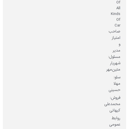
Of
All
Kinds
Of
Car
صاحب
امتیاز
و
مدیر
مسئول:
شهریار
متین‌مهر
سئو:
مهلا
حسینی
فروش:
محمدعلی
کیهانی
روابط
عمومی