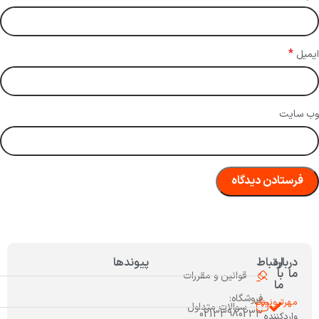
*
ایمیل
وب‌ سایت
درباره
ارتباط
پیوندها
ما
با
قوانین و مقررات
ما
فروشگاه:
مهرتیونینگ
سوالات متداول
02133980233
واردکننده