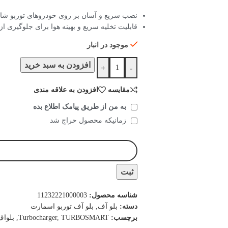
نصب سریع و آسان بر روی خودروهای توربو شا
قابلیت تخلیه سریع و بهینه هوا برای جلوگیری ا
موجود در انبار
افزودن به سبد خرید
+
-
مقایسه
افزودن به علاقه مندی
به من از طریق پیامک اطلاع بده
زمانیکه محصول حراج شد
ثبت
شناسه محصول:
11232221000003
دسته:
بلو آف
,
بلو آف توربو اسمارت
برچسب:
TURBOSMART
,
Turbocharger
,
بلواف