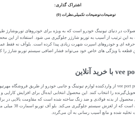
اشتراک گذاری:
توضیحات
توضیحات تکمیلی
نظرات (0)
 مدل vee port pro یکی از پیشرفته ترین محصولات در دنیای تیونینگ خودرو است که به ویژه برای خود
 به این ترتیب از آسیب به توربو شارژر جلوگیری می شود. استفاده از این محص
ن حرفه‌ ای و خودروهای اسپرت شهرت زیادی پیدا کرده است. بلوآف نه فقط عملک
ن قطعه با ویژگی‌ های خاص خود می‌تواند فشار اضافی سیستم توربو شارژ را ک
خرید آنلاین و بدون واسطه محصول بلو آف توربو اسمارت 38 میلی متر مدل vee port pro از واردکننده لوازم تیونینگ و 
ل‌گیرنده را انتخاب کنند. این محصول انتخابی ایده‌آل برای افزایش کارایی 
 محصول از بدنه فولادی و ضد زنگ ساخته شده است که مقاومت بالایی در برابر د
ت تخلیه شده و مانع آسیب رسانی به آن می‌گردد.