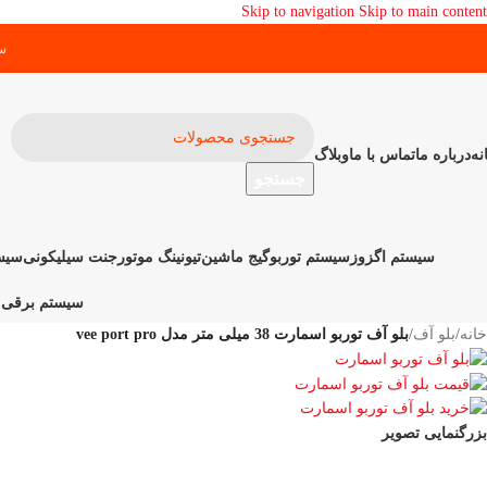
Skip to navigation
Skip to main content
سف
نه
درباره ما
تماس با ما
وبلاگ
جستجو
سیستم اگزوز
سیستم توربو
گیج ماشین
تیونینگ موتور
جنت سیلیکونی
سیست
سیستم برقی 
خانه
/
بلو آف
/
بلو آف توربو اسمارت 38 میلی متر مدل vee port pro
بزرگنمایی تصویر