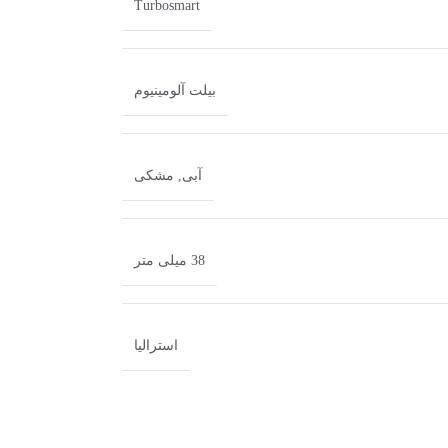
Turbosmart
بیلت آلومینیوم
آبی
,
مشکی
38 میلی متر
استرالیا